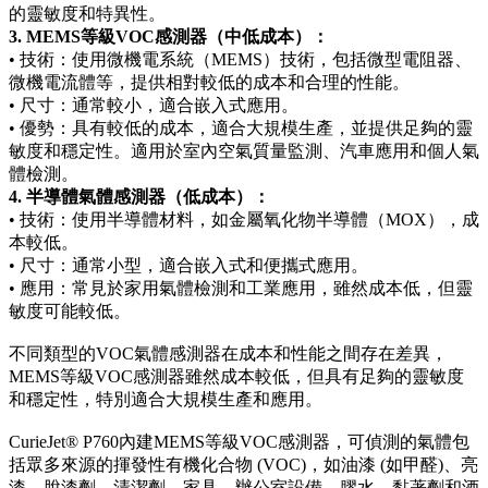
的靈敏度和特異性。
3. MEMS等級VOC感測器（中低成本）：
• 技術：使用微機電系統（MEMS）技術，包括微型電阻器、
微機電流體等，提供相對較低的成本和合理的性能。
• 尺寸：通常較小，適合嵌入式應用。
• 優勢：具有較低的成本，適合大規模生產，並提供足夠的靈
敏度和穩定性。適用於室內空氣質量監測、汽車應用和個人氣
體檢測。
4. 半導體氣體感測器（低成本）：
• 技術：使用半導體材料，如金屬氧化物半導體（MOX），成
本較低。
• 尺寸：通常小型，適合嵌入式和便攜式應用。
• 應用：常見於家用氣體檢測和工業應用，雖然成本低，但靈
敏度可能較低。
不同類型的VOC氣體感測器在成本和性能之間存在差異，
MEMS等級VOC感測器雖然成本較低，但具有足夠的靈敏度
和穩定性，特別適合大規模生產和應用。
CurieJet® P760內建MEMS等級VOC感測器，可偵測的氣體包
括眾多來源的揮發性有機化合物 (VOC)，如油漆 (如甲醛)、亮
漆、脫漆劑、清潔劑、家具、辦公室設備、膠水、黏著劑和酒