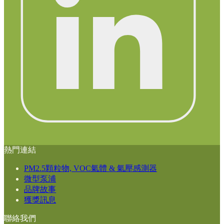
熱門連結
PM2.5顆粒物, VOC氣體 & 氣壓感測器
微型泵浦
品牌故事
獲獎訊息
聯絡我們