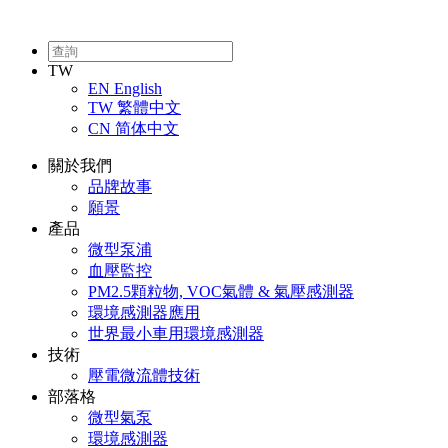
TW
EN
English
TW
繁體中文
CN
简体中文
關於我們
品牌故事
願景
產品
微型泵浦
血壓監控
PM2.5顆粒物, VOC氣體 & 氣壓感測器
環境感測器應用
世界最小車用環境感測器
技術
壓電微流體技術
部落格
微型氣泵
環境感測器