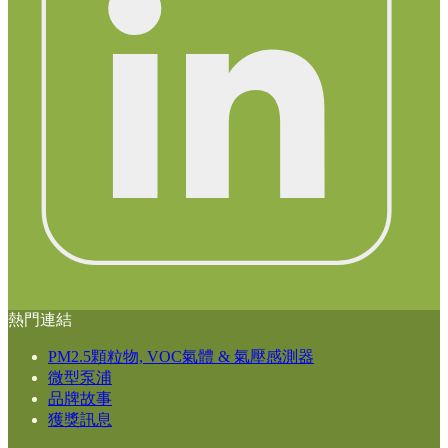
熱門連結
PM2.5顆粒物, VOC氣體 & 氣壓感測器
微型泵浦
品牌故事
獲獎訊息