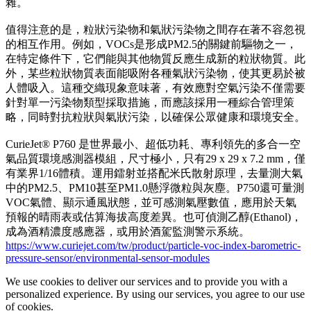
雜。
值得注意的是，粒狀污染物和氣狀污染物之間存在著不容忽視
的相互作用。例如，VOCs是形成PM2.5的關鍵前驅物之一，
在特定條件下，它們能與其他物質反應生成新的粒狀物質。此
外，某些粒狀物質表面能吸附各種氣狀污染物，使其更易於被
人體吸入。這種交織現象意味著，有效應對空氣污染不僅需要
針對單一污染物類型採取措施，而應該採用一種綜合管理策
略，同時對抗粒狀與氣狀污染，以確保公眾健康和環境安全。
CurieJet® P760 是世界最小、超低功耗、專利領先的多合一空
氣品質環境感測器模組，尺寸極小，只有29 x 29 x 7.2 mm，僅
有業界1/16體積。運用鐳射並搭配米氏散射原理，去量測大氣
中的PM2.5、PM10甚至PM1.0懸浮微粒與灰塵。P750還可量測
VOC氣體、顯示通風狀態，並可感測氣壓數值，應用於天氣
預報的晴雨表或估算海拔高度差異。也可偵測乙醇(Ethanol)，
成為酒精濃度感應器，或用於酒駕監測警示系統。
https://www.curiejet.com/tw/product/particle-voc-index-barometric-
pressure-sensor/environmental-sensor-modules
We use cookies to deliver our services and to provide you with a
personalized experience. By using our services, you agree to our use
of cookies.