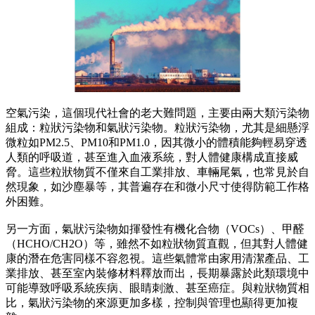
空氣污染，這個現代社會的老大難問題，主要由兩大類污染物
組成：粒狀污染物和氣狀污染物。粒狀污染物，尤其是細懸浮
微粒如PM2.5、PM10和PM1.0，因其微小的體積能夠輕易穿透
人類的呼吸道，甚至進入血液系統，對人體健康構成直接威
脅。這些粒狀物質不僅來自工業排放、車輛尾氣，也常見於自
然現象，如沙塵暴等，其普遍存在和微小尺寸使得防範工作格
外困難。
另一方面，氣狀污染物如揮發性有機化合物（VOCs）、甲醛
（HCHO/CH2O）等，雖然不如粒狀物質直觀，但其對人體健
康的潛在危害同樣不容忽視。這些氣體常由家用清潔產品、工
業排放、甚至室內裝修材料釋放而出，長期暴露於此類環境中
可能導致呼吸系統疾病、眼睛刺激、甚至癌症。與粒狀物質相
比，氣狀污染物的來源更加多樣，控制與管理也顯得更加複