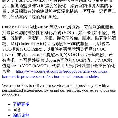
總之，雖然VOC感測器不能直接替代甲醛感測器測量甲醛濃
度，但通過監測總VOC濃度的變化、結合室內環境因素的考
量，以及採取有效的通風和空氣淨化措施，仍可在一定程度上
幫助評估室內甲醛的潛在風險。
CurieJet® P760內建MEMS等級VOC感測器，可偵測的氣體包
括眾多來源的揮發性有機化合物 (VOC)，如油漆 (如甲醛)、亮
漆、脫漆劑、清潔劑、傢俱、辦公室設備、膠水、黏著劑和酒
精。IAQ (Index for Air Quality)提供0~500的數值，可以視為
VOC指數(VOC Index)，以反映有害氣體污染程度(TVOC
Level)，並以color-coding提醒不同的VOC Index汙染風險。若
有需求，也可另外提供以ppm為單位的VOC數值。此VOC數
值是breath-VOC (b-VOC)，代表由人類呼出氣體中最重要的化
合物。
https://www.curiejet.com/tw/product/particle-voc-index-
barometric-pressure-sensor/environmental-sensor-modules
We use cookies to deliver our services and to provide you with a
personalized experience. By using our services, you agree to our use
of cookies.
了解更多
同意
編輯偏好