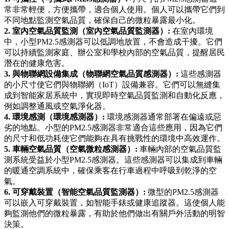
常非常輕便，方便攜帶，適合個人使用。個人可以攜帶它們到
不同地點監測空氣品質，確保自己的微粒暴露最小化。
2. 室內空氣品質監測（室內空氣品質監測器）:
在室內環境
中，小型PM2.5感測器可以低調地放置，不會造成干擾。它們
可以持續監測家庭、辦公室和學校內部的空氣品質，提醒居民
潛在的健康危害。
3. 與物聯網設備集成（物聯網空氣品質感測器）:
這些感測器
的小尺寸使它們與物聯網（IoT）設備兼容。它們可以無縫集
成到智能家居系統中，實現即時空氣品質監測和自動化反應，
例如調整通風或空氣淨化器。
4. 環境感測（環境感測器）:
環境感測器通常部署在偏遠或惡
劣的地點。小型的PM2.5感測器非常適合這些應用，因為它們
的尺寸和低功耗使它們能夠在具有挑戰性的環境中高效運作。
5. 車輛空氣品質（空氣微粒感測器）:
車輛內部的空氣品質監
測系統受益於小型PM2.5感測器。這些感測器可以集成到車輛
的暖通空調系統中，確保乘客在行車過程中呼吸到乾淨的空
氣。
6. 可穿戴裝置（智能空氣品質監測器）:
微型的PM2.5感測器
可以嵌入可穿戴裝置，如智能手錶或健康追蹤器。這使個人能
夠監測他們的微粒暴露，有助於他們做出有關戶外活動的明智
決策。