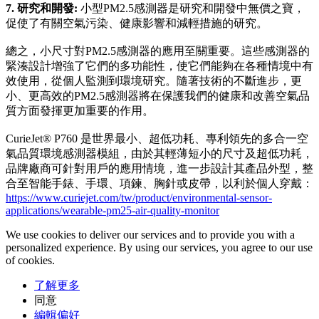
7. 研究和開發:
小型PM2.5感測器是研究和開發中無價之寶，
促使了有關空氣污染、健康影響和減輕措施的研究。
總之，小尺寸對PM2.5感測器的應用至關重要。這些感測器的
緊湊設計增強了它們的多功能性，使它們能夠在各種情境中有
效使用，從個人監測到環境研究。隨著技術的不斷進步，更
小、更高效的PM2.5感測器將在保護我們的健康和改善空氣品
質方面發揮更加重要的作用。
CurieJet® P760 是世界最小、超低功耗、專利領先的多合一空
氣品質環境感測器模組，由於其輕薄短小的尺寸及超低功耗，
品牌廠商可針對用戶的應用情境，進一步設計其產品外型，整
合至智能手錶、手環、項鍊、胸針或皮帶，以利於個人穿戴：
https://www.curiejet.com/tw/product/environmental-sensor-
applications/wearable-pm25-air-quality-monitor
We use cookies to deliver our services and to provide you with a
personalized experience. By using our services, you agree to our use
of cookies.
了解更多
同意
編輯偏好