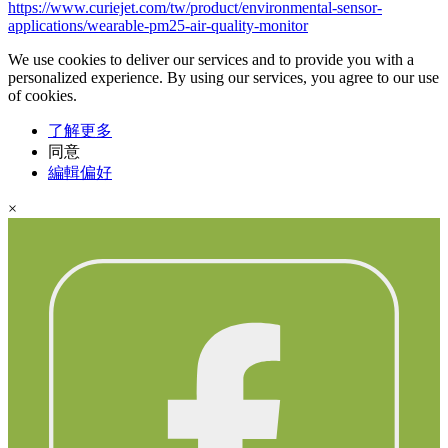
https://www.curiejet.com/tw/product/environmental-sensor-
applications/wearable-pm25-air-quality-monitor
We use cookies to deliver our services and to provide you with a
personalized experience. By using our services, you agree to our use
of cookies.
了解更多
同意
編輯偏好
×