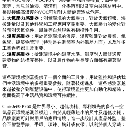
中的VOC濃度。VOC包括一系列的有機化學物質，如甲醛、
苯等，常見於油漆、清潔劑、化學溶劑以及室內裝潢材料中。
長期接觸高濃度的VOC可能對人體健康造成危害。
3. 大氣壓力感測器：
測量環境的大氣壓力，對於天氣預報、海
拔測量以及其他科學和工程應用至關重要。大氣壓力的變化對
於預測天氣條件、風暴等自然現象有指標性作用。
4. 溫度感測器：
用於監測環境的溫度。溫度監測對於農業、氣
象學、建築物管理（特別是在調節室內外溫差方面）以及許多
工業過程都非常重要。
5. 濕度感測器：
檢測環境中的濕度水準。濕度對人體舒適度、
建築物的結構完整性、以及農作物的生長等方面都有顯著影
響。
這些環境感測器提供了一個全面的工具集，用於監控和評估我
們生活環境中的多種重要參數。隨著技術進步，這些感測器越
來越被整合到智慧設備中，使得環境監控更加自動化和精確，
從而提高了生活品質和環境可持續性。
CurieJet® P760 是世界最小、超低功耗、專利領先的多合一空
氣品質環境感測器模組，由於其輕薄短小的尺寸及超低功耗，
品牌廠商可針對用戶的應用情境，進一步設計其產品外型，整
合至智慧手錶、手環、項鍊、胸針或皮帶，以利於個人穿戴：