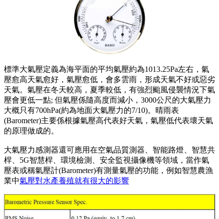
標準大氣壓定義為海平面的平均氣壓約為1013.25Pa左右，氣
壓愈高天氣愈好，氣壓愈低，會多雲雨，形成天氣不好或惡劣
天氣。氣壓在冬天較高，夏季較低，有強烈颱風侵襲情況下氣
壓會更低一點; 但氣壓係隨高度而減小，3000公尺的大氣壓力
大概只有700hPa(約為地面大氣壓力的7/10)。晴雨表
(Barometer)主要係根據氣壓高代表好天氣，氣壓低代表壞天氣
的原理做成的。
大氣壓力感測器還可應用在空氣品質測器、智能路燈、智慧共
桿、5G智慧桿、環境檢測、安全監視攝像機等領域，當作氣
壓表或稱氣壓計(Barometer)有測量氣壓的功能，例如智慧農漁
業中
氣壓對水產養殖就有很大的影響