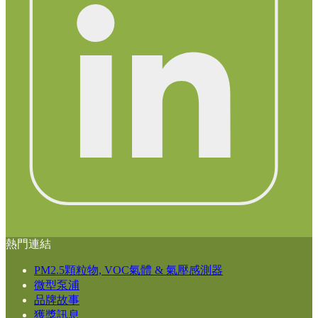
熱門連結
PM2.5顆粒物, VOC氣體 & 氣壓感測器
微型泵浦
品牌故事
獲獎訊息