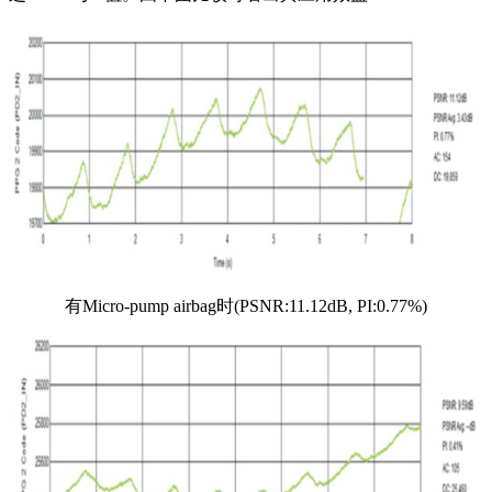
有Micro-pump airbag时(PSNR:11.12dB, PI:0.77%)