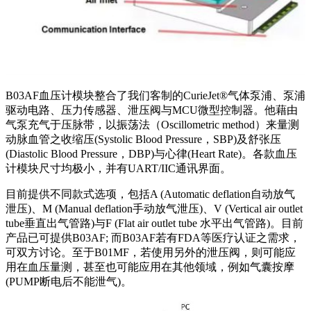
B03AF血压计模块整合了我们客制的CurieJet®气体泵浦、泵浦
驱动电路、压力传感器、泄压阀与MCU微型控制器。他藉由
气泵充气于压脉带，以振荡法（Oscillometric method）来量测
动脉血管之收缩压(Systolic Blood Pressure，SBP)及舒张压
(Diastolic Blood Pressure，DBP)与心律(Heart Rate)。各款血压
计模块尺寸均极小，并有UART/IIC通讯界面。
目前提供不同款式选项，包括A (Automatic deflation自动放气
泄压)、M (Manual deflation手动放气泄压)、V (Vertical air outlet
tube垂直出气管路)与F (Flat air outlet tube 水平出气管路)。目前
产品已可提供B03AF; 而B03AF若有FDA等医疗认证之需求，
可双方讨论。至于B01MF，若使用另外的泄压阀，则可能应
用在血压量测，甚至也可能应用在其他领域，例如气囊按摩
(PUMP断电后不能泄气)。