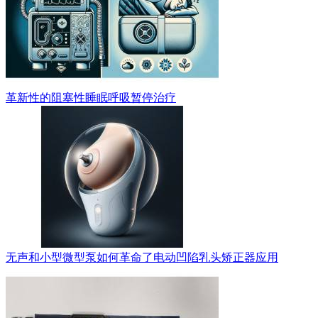
革新性的阻塞性睡眠呼吸暂停治疗
无声和小型微型泵如何革命了电动凹陷乳头矫正器应用